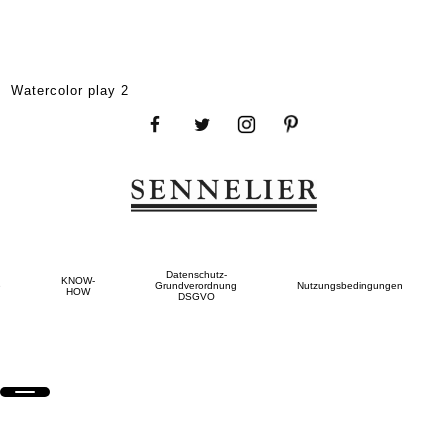
Watercolor play 2
Datenschutz-
KNOW-
e
Grundverordnung
Nutzungsbedingungen
HOW
DSGVO