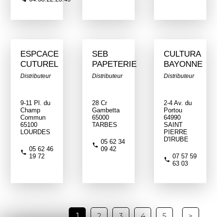
ESPCACE
SEB
CULTURA
CUTUREL
PAPETERIE
BAYONNE
Distributeur
Distributeur
Distributeur
9-11 Pl. du
28 Cr
2-4 Av. du
Champ
Gambetta
Portou
Commun
65000
64990
65100
TARBES
SAINT
LOURDES
PIERRE
D'IRUBE
05 62 34
05 62 46
09 42
19 72
07 57 59
63 03
1
2
3
4
5
>