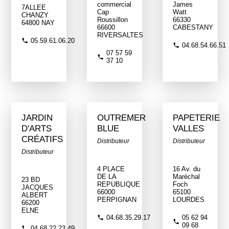
commercial
James
7ALLEE
Cap
Watt
CHANZY
Roussillon
66330
64800 NAY
66600
CABESTANY
RIVERSALTES
05.59.61.06.20
04.68.54.66.51
07 57 59
37 10
JARDIN
OUTREMER
PAPETERIE
D'ARTS
BLUE
VALLES
CRÉATIFS
Distributeur
Distributeur
Distributeur
4 PLACE
16 Av. du
DE LA
Maréchal
23 BD
REPUBLIQUE
Foch
JACQUES
66000
65100
ALBERT
PERPIGNAN
LOURDES
66200
ELNE
04.68.35.29.17
05 62 94
09 68
04.68.22.23.49