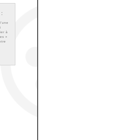
 :
d'une
t
ier à
ies »
otre