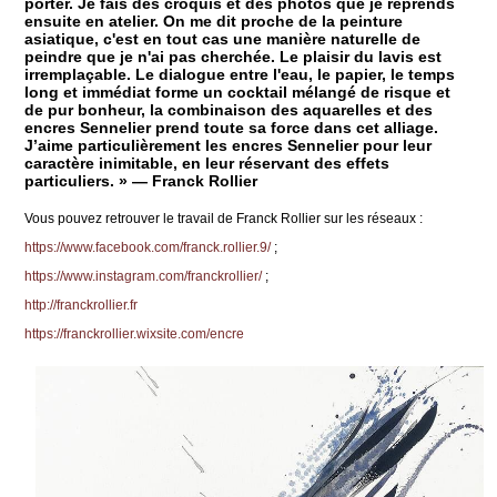
porter. Je fais des croquis et des photos que je reprends
ensuite en atelier. On me dit proche de la peinture
asiatique, c'est en tout cas une manière naturelle de
peindre que je n'ai pas cherchée. Le plaisir du lavis est
irremplaçable. Le dialogue entre l'eau, le papier, le temps
long et immédiat forme un cocktail mélangé de risque et
de pur bonheur, la combinaison des aquarelles et des
encres Sennelier prend toute sa force dans cet alliage.
J’aime particulièrement les encres Sennelier pour leur
caractère inimitable, en leur réservant des effets
particuliers. » — Franck Rollier
Vous pouvez retrouver le travail de Franck Rollier sur les réseaux :
https://www.facebook.com/franck.rollier.9/
;
https://www.instagram.com/franckrollier/
;
http://franckrollier.fr
https://franckrollier.wixsite.com/encre