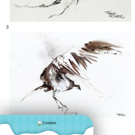
[]
[]