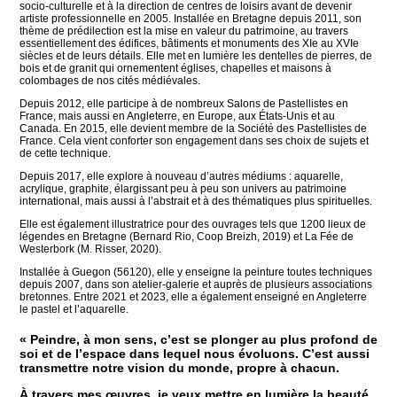
socio-culturelle et à la direction de centres de loisirs avant de devenir
artiste professionnelle en 2005. Installée en Bretagne depuis 2011, son
thème de prédilection est la mise en valeur du patrimoine, au travers
essentiellement des édifices, bâtiments et monuments des XIe au XVIe
siècles et de leurs détails. Elle met en lumière les dentelles de pierres, de
bois et de granit qui ornementent églises, chapelles et maisons à
colombages de nos cités médiévales.
Depuis 2012, elle participe à de nombreux Salons de Pastellistes en
France, mais aussi en Angleterre, en Europe, aux États-Unis et au
Canada. En 2015, elle devient membre de la Société des Pastellistes de
France. Cela vient conforter son engagement dans ses choix de sujets et
de cette technique.
Depuis 2017, elle explore à nouveau d’autres médiums : aquarelle,
acrylique, graphite, élargissant peu à peu son univers au patrimoine
international, mais aussi à l’abstrait et à des thématiques plus spirituelles.
Elle est également illustratrice pour des ouvrages tels que 1200 lieux de
légendes en Bretagne (Bernard Rio, Coop Breizh, 2019) et La Fée de
Westerbork (M. Risser, 2020).
Installée à Guegon (56120), elle y enseigne la peinture toutes techniques
depuis 2007, dans son atelier-galerie et auprès de plusieurs associations
bretonnes. Entre 2021 et 2023, elle a également enseigné en Angleterre
le pastel et l’aquarelle.
« Peindre, à mon sens, c’est se plonger au plus profond de
soi et de l’espace dans lequel nous évoluons. C’est aussi
transmettre notre vision du monde, propre à chacun.
À travers mes œuvres, je veux mettre en lumière la beauté