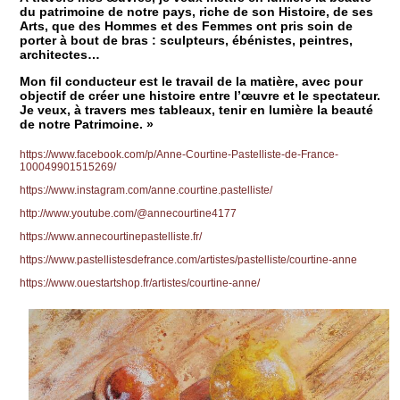
du patrimoine de notre pays, riche de son Histoire, de ses
Arts, que des Hommes et des Femmes ont pris soin de
porter à bout de bras : sculpteurs, ébénistes, peintres,
architectes…
Mon fil conducteur est le travail de la matière, avec pour
objectif de créer une histoire entre l’œuvre et le spectateur.
Je veux, à travers mes tableaux, tenir en lumière la beauté
de notre Patrimoine. »
https://www.facebook.com/p/Anne-Courtine-Pastelliste-de-France-
100049901515269/
https://www.instagram.com/anne.courtine.pastelliste/
http://www.youtube.com/@annecourtine4177
https://www.annecourtinepastelliste.fr/
https://www.pastellistesdefrance.com/artistes/pastelliste/courtine-anne
https://www.ouestartshop.fr/artistes/courtine-anne/