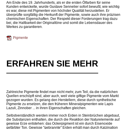
Am Ende des 19. Jahrhunderts, als er die ersten Ölfarben für seine
Kunden entwickelte, wurde Gustave Sennelier sofort bewußt, wie wichtig
es war, diese mit Pigmenten von höchster Qualität herzustellen. Er
überprüfte sorgfältig die Herkunft der Pigmente, sowie auch ihre präzisen
chemischen Eigenschaften. Der Respekt dieser Forderungen trag dazu
bei, die Haltbarkeit der Originaltöne und somit die Lebensdauer des
Werkes zu garantieren.
Pigmente
ERFAHREN SIE MEHR
Zahlreiche Pigmente findet man nicht mehr, zum Teil, da die natürlichen
Quellen erschöpft sind, aber auch, weil viele giftige Pigmente vom Markt
gezogen wurden. Es gelang den Herstellern, diese durch synthetische
Pigmente zu ersetzen, die den früheren Mineralpigmenten wie Lapis
Lazuli, Zinnober ... in ihren Eigenschaften gleichen.
Selbstverständlich werden immer noch Erden in Steinbrüchen abgebaut,
die Substanzen enthalten, die durch die Reaktion der Naturelemente auf
gewisse Erze entstehen: das Ockerpigment ist ein durch Eisenoxide
gefärbter Ton. Gewisse "gebrannte" Erden erhält man durch Kalzination