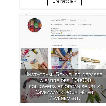
Lire l'article +
Instagram, Sennelier dépasse
la barre des 100000
followers et organise un «
Giveaway » pour fêter
l’évènement.